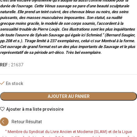
C’est une esclave olynthienne qu’il adopte lui aussi comme modèle pour la
durée de l’ouvrage. Cette Vénus sauvage se pare d’une beauté sculpturale
naturelle. Elle prend un teint cuivré, des cheveux bleus ou noirs, des seins
puissants, des masses musculaires imposantes. Son statut, sa nudité
grecque moins gracile, le modelé de son corps soumis, l’accordent à la
sensualité trouble de Pierre Louÿs. Ces illustrations sont les plus inquiétantes
de toute l’oeuvre de Sylvain Sauvage qui égale ici Schmied.” (Bernard Saugier,
pp.208 et s.). Tirage limité à 237 exemplaires, celui-ci sur Montval à la forme.
Cet ouvrage de grand format est un des plus importants de Sauvage et le plus
représentatif de sa période art-déco. Très bel exemplaire.
REF :
21637
En stock
AJOUTER AU PANIER
Ajouter à ma liste provisoire
Retour Résultat
"
Membre du Syndicat du Livre Ancien et Moderne (SLAM) et de la Ligue