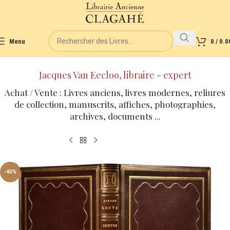
Menu
0
/
0.0
Jacques Van Eecloo, libraire - expert
Achat / Vente : Livres anciens, livres modernes, reliures
de collection, manuscrits, affiches, photographies,
archives, documents ...
-40%