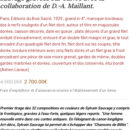
collaboration de D.-A. Maillant.
Paris, Editions du Bois Sacré, 1929 ; grand in-4°, maroquin bordeaux,
dos à nerfs soulignés d’un filet doré, auteur et titre en majuscules
dorées, caisson décorés, date en queue ; plats décorés d’un grand filet
ondulé d’encadrement, entouré d’un double filet maigre et gras, le tout
encadré d’un quadruple filet doré fin, filet doré sur les coupes, tête
dorée, bordure intérieure avec cinq filets dorés et un filet gras à froid
encadrant une pièce de soie moire grenat, gardes de même, doubles
gardes marbrées et dorées, couverture et dos conservés, étui bordé
(Adrien Lavaux)
4 500.00
€
2 700.00
€
Frais d'expédition et d'assurance soumis à l'établissement d'un devis.
Premier tirage des 32 compositions en couleurs de Sylvain Sauvage y compris
le frontispice, gravées à l’eau-forte, quelques légers reports. “Une femme
nouvelle entre dans ces contes antiques. En l’éloignant du canon longiligne
Art-déco, Sylvain Sauvage lui permet de s’échapper des “Chansons de Bilitis”.