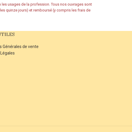
on les usages de la profession. Tous nos ouvrages sont
s les quinze jours) et remboursé (y compris les frais de
UTILES
s Générales de vente
 Légales