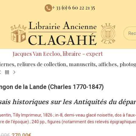
+ 33 (0) 6 60 22 21 35
Jacques Van Eecloo, libraire - expert
dernes, reliures de collection, manuscrits, affiches, photo
gon de la Lande (Charles 1770-1847)
sais historiques sur les Antiquités du dépa
entin, Tilly Imprimeur, 1826 ; in-8, demi-veau glacé noisette, dos à faux-
iure de l'époque) ; 240 pp., figures (notamment des relevés épigraphiques
.00
€
270.00
€