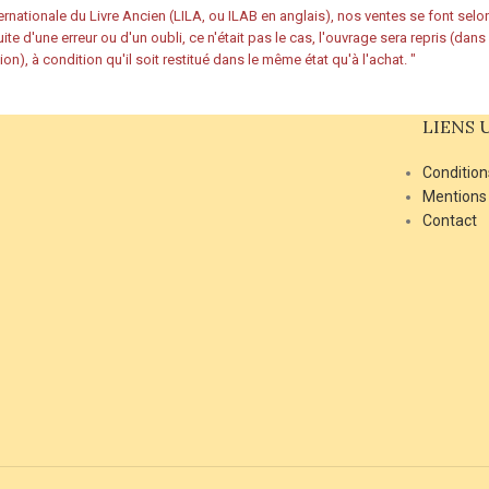
rnationale du Livre Ancien (LILA, ou ILAB en anglais), nos ventes se font sel
ite d'une erreur ou d'un oubli, ce n'était pas le cas, l'ouvrage sera repris (dan
ion), à condition qu'il soit restitué dans le même état qu'à l'achat.
"
LIENS 
Condition
Mentions
Contact