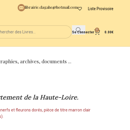
librairie.clagahe@hotmail.com
Liste Provisoire
0
Se Connecter
0.00
€
graphies, archives, documents ...
rtement de la Haute-Loire.
nerfs et fleurons dorés, pièce de titre marron clair
).