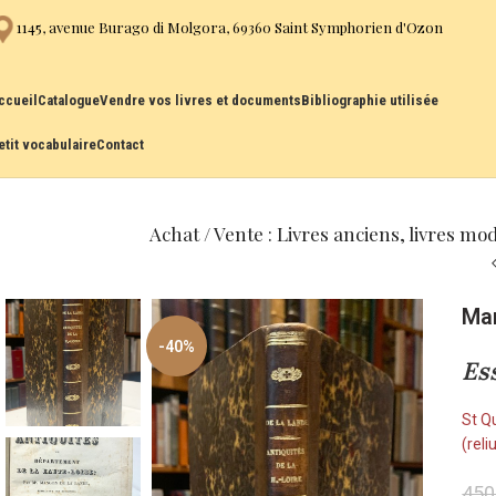
1145, avenue Burago di Molgora, 69360 Saint Symphorien d'Ozon
ccueil
Catalogue
Vendre vos livres et documents
Bibliographie utilisée
etit vocabulaire
Contact
Achat / Vente : Livres anciens, livres mo
Man
-40%
Es
St Qu
(rel
450