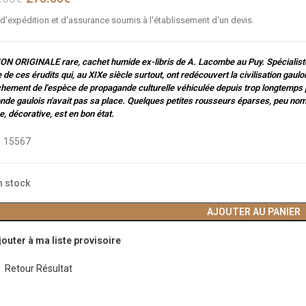
 d'expédition et d'assurance soumis à l'établissement d'un devis.
ON ORIGINALE rare, cachet humide ex-libris de A. Lacombe au Puy. Spécialiste
e de ces érudits qui, au XIXe siècle surtout, ont redécouvert la civilisation gaulo
hement de l'espèce de propagande culturelle véhiculée depuis trop longtemps p
nde gaulois n'avait pas sa place. Quelques petites rousseurs éparses, peu nomb
re, décorative, est en bon état.
:
15567
n stock
AJOUTER AU PANIER
jouter à ma liste provisoire
Retour Résultat