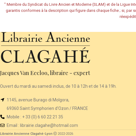
"
Membre du Syndicat du Livre Ancien et Moderne (SLAM) et de la Ligue Inte
garantis conformes à la description qui figure dans chaque fiche ; si, par su
réexpédit
Jacques Van Eecloo, libraire - expert
Ouvert du mardi au samedi inclus, de 10 à 12h et de 14 à 19h.
1145, avenue Burago di Molgora,
69360 Saint Symphorien d'Ozon / FRANCE
Mobile : + 33 (0) 6 60 22 21 35
Email :
librairie
.clagahe@hotmail.com
Librairie Ancienne Clagahé-Lyon
2022-2026