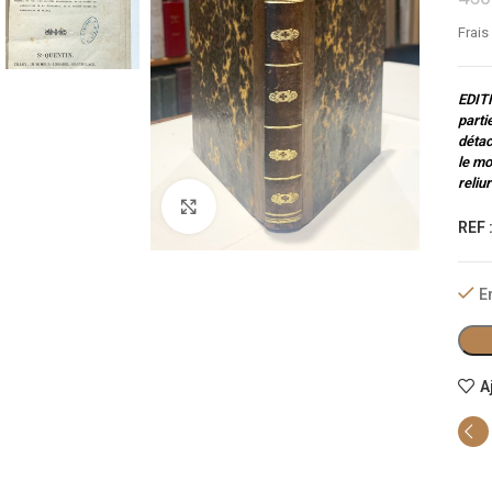
Frais
EDITI
parti
détac
le mo
reliu
Cliquez pour agrandir
REF 
E
A