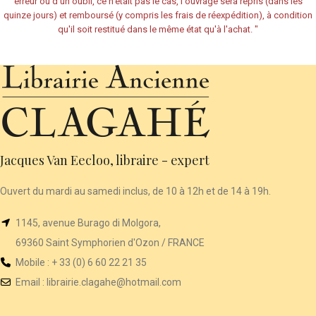
erreur ou d'un oubli, ce n'était pas le cas, l'ouvrage sera repris (dans les
quinze jours) et remboursé (y compris les frais de réexpédition), à condition
qu'il soit restitué dans le même état qu'à l'achat.
"
Jacques Van Eecloo, libraire - expert
Ouvert du mardi au samedi inclus, de 10 à 12h et de 14 à 19h.
1145, avenue Burago di Molgora,
69360 Saint Symphorien d'Ozon / FRANCE
Mobile : + 33 (0) 6 60 22 21 35
Email :
librairie
.clagahe@hotmail.com