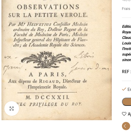
Frais
Editi
Royal
Claud
Louis
l'Ins
supér
sinon
REF 
E
Cliquez pour agrandir
A