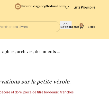
librairie.clagahe@hotmail.com
Liste Provisoire
0
Se Connecter
0.00
€
graphies, archives, documents ...
ations sur la petite vérole.
 décoré et doré, pièce de titre bordeaux, tranches