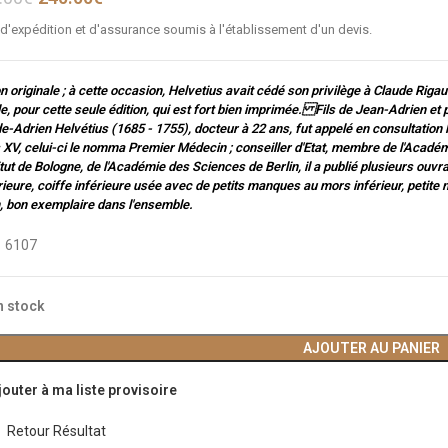
 d'expédition et d'assurance soumis à l'établissement d'un devis.
on originale ; à cette occasion, Helvetius avait cédé son privilège à Claude Rigau
e, pour cette seule édition, qui est fort bien imprimée. Fils de Jean-Adrien et 
e-Adrien Helvétius (1685 - 1755), docteur à 22 ans, fut appelé en consultation l
 XV, celui-ci le nomma Premier Médecin ; conseiller d'Etat, membre de l'Acadé
titut de Bologne, de l'Académie des Sciences de Berlin, il a publié plusieurs ouv
ieure, coiffe inférieure usée avec de petits manques au mors inférieur, petite mo
, bon exemplaire dans l'ensemble.
:
6107
n stock
AJOUTER AU PANIER
jouter à ma liste provisoire
Retour Résultat