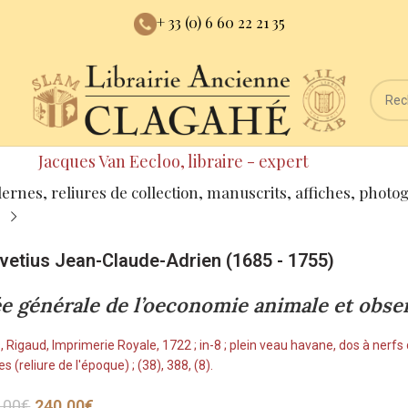
+ 33 (0) 6 60 22 21 35
Jacques Van Eecloo, libraire - expert
dernes, reliures de collection, manuscrits, affiches, photo
vetius Jean-Claude-Adrien (1685 - 1755)
ée générale de l’oeconomie animale et observ
, Rigaud, Imprimerie Royale, 1722 ; in-8 ; plein veau havane, dos à nerfs
s (reliure de l'époque) ; (38), 388, (8).
.00
€
240.00
€