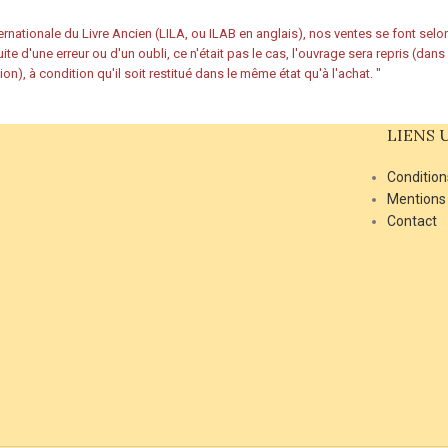
rnationale du Livre Ancien (LILA, ou ILAB en anglais), nos ventes se font sel
ite d'une erreur ou d'un oubli, ce n'était pas le cas, l'ouvrage sera repris (dan
ion), à condition qu'il soit restitué dans le même état qu'à l'achat.
"
LIENS 
Condition
Mentions
Contact