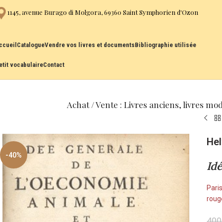
1145, avenue Burago di Molgora, 69360 Saint Symphorien d'Ozon
ccueil
Catalogue
Vendre vos livres et documents
Bibliographie utilisée
etit vocabulaire
Contact
Achat / Vente : Livres anciens, livres mo
Hel
-40%
Id
Paris
rouge
400