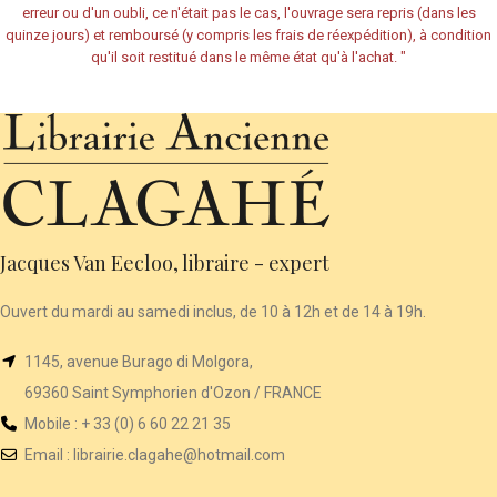
erreur ou d'un oubli, ce n'était pas le cas, l'ouvrage sera repris (dans les
quinze jours) et remboursé (y compris les frais de réexpédition), à condition
qu'il soit restitué dans le même état qu'à l'achat.
"
Jacques Van Eecloo, libraire - expert
Ouvert du mardi au samedi inclus, de 10 à 12h et de 14 à 19h.
1145, avenue Burago di Molgora,
69360 Saint Symphorien d'Ozon / FRANCE
Mobile : + 33 (0) 6 60 22 21 35
Email :
librairie
.clagahe@hotmail.com