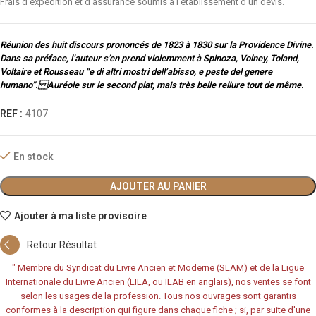
Frais d'expédition et d'assurance soumis à l'établissement d'un devis.
Réunion des huit discours prononcés de 1823 à 1830 sur la Providence Divine.
Dans sa préface, l’auteur s’en prend violemment à Spinoza, Volney, Toland,
Voltaire et Rousseau “e di altri mostri dell’abisso, e peste del genere
humano”. Auréole sur le second plat, mais très belle reliure tout de même.
REF :
4107
En stock
AJOUTER AU PANIER
Ajouter à ma liste provisoire
Retour Résultat
"
Membre du Syndicat du Livre Ancien et Moderne (SLAM) et de la Ligue
Internationale du Livre Ancien (LILA, ou ILAB en anglais), nos ventes se font
selon les usages de la profession. Tous nos ouvrages sont garantis
conformes à la description qui figure dans chaque fiche ; si, par suite d'une