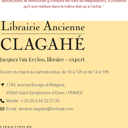
quinze jours) et remboursé (y compris les frais de réexpédition), à condition
qu'il soit restitué dans le même état qu'à l'achat.
"
Jacques Van Eecloo, libraire - expert
Ouvert du mardi au samedi inclus, de 10 à 12h et de 14 à 19h.
1145, avenue Burago di Molgora,
69360 Saint Symphorien d'Ozon / FRANCE
Mobile : + 33 (0) 6 60 22 21 35
Email :
librairie
.clagahe@hotmail.com
LIENS UTILES