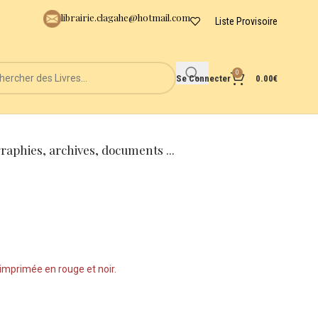
librairie.clagahe@hotmail.com
Liste Provisoire
0
Se Connecter
0.00
€
graphies, archives, documents ...
 imprimée en rouge et noir.