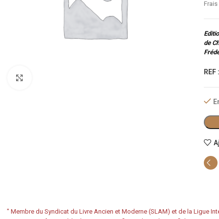
Frais
Editi
de Ch
Frédé
REF 
Cliquez pour agrandir
E
A
"
Membre du Syndicat du Livre Ancien et Moderne (SLAM) et de la Ligue Inte