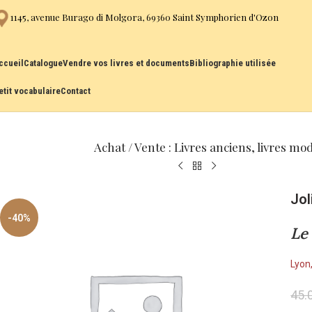
1145, avenue Burago di Molgora, 69360 Saint Symphorien d'Ozon
ccueil
Catalogue
Vendre vos livres et documents
Bibliographie utilisée
etit vocabulaire
Contact
Achat / Vente : Livres anciens, livres mo
Jol
-40%
Le
Lyon
45.