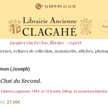
+ 33 (0) 6 60 22 21 35
Jacques Van Eecloo, libraire - expert
dernes, reliures de collection, manuscrits, affiches, photo
inon (Joseph)
 Chat du Second.
, Editions Lugdunum, 1943 ; in-12 broché, 248 pp. et couverture blanche
00
€
27.00
€