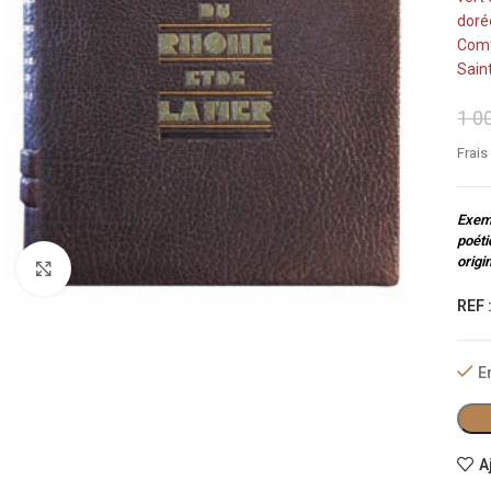
dorée
Comte
Sain
1 0
Frais
Exemp
poéti
origin
Cliquez pour agrandir
REF 
E
A