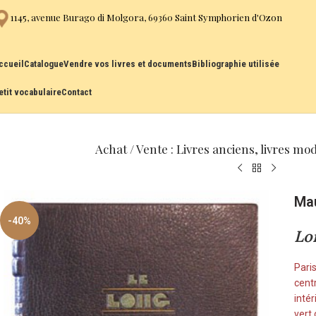
1145, avenue Burago di Molgora, 69360 Saint Symphorien d'Ozon
ccueil
Catalogue
Vendre vos livres et documents
Bibliographie utilisée
etit vocabulaire
Contact
Achat / Vente : Livres anciens, livres mo
Mau
-40%
Lo
Paris
cent
inté
vert