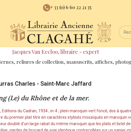
+ 33 (0) 6 60 22 21 35
Jacques Van Eecloo, libraire - expert
dernes, reliures de collection, manuscrits, affiches, photo
rras Charles - Saint-Marc Jaffard
ng (Le) du Rhône et de la mer.
, Editions du Cadran, 1934 ; in-4 ; plein maroquin vert foncé, dos à quatr
re du premier plat titre en caractères stylisés mosaïqués en maroquin ver
rieur doublé d'un large rabat du même maroquin que les plats et listel
 olive, gardes de brocard de soie identique contrecollées sur un papier-m