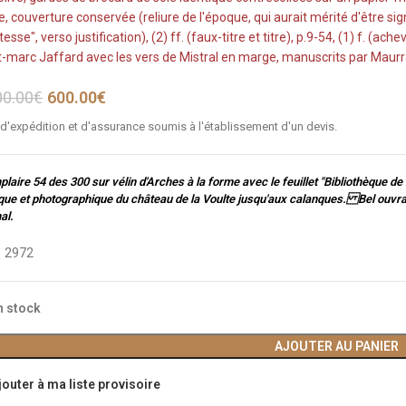
, couverture conservée (reliure de l'époque, qui aurait mérité d'être signée
sse", verso justification), (2) ff. (faux-titre et titre), p.9-54, (1) f. (ac
t-marc Jaffard avec les vers de Mistral en marge, manuscrits par Maurra
00.00
€
600.00
€
 d'expédition et d'assurance soumis à l'établissement d'un devis.
laire 54 des 300 sur vélin d'Arches à la forme avec le feuillet "Bibliothèque 
que et photographique du château de la Voulte jusqu'aux calanques. Bel ouvrage,
al.
:
2972
n stock
AJOUTER AU PANIER
jouter à ma liste provisoire