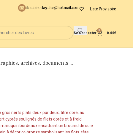
librairie.clagahe@hotmail.com
Liste Provisoire
0
Se Connecter
0.00
€
graphies, archives, documents ...
e gros nerfs plats deux par deux, titre doré, au
t cyprès soulignés de filets dorés et à froid,
 de maroquin bordeaux encadrant un brocard de soie
ain à décor or-bronze symbolisant les flots, tête