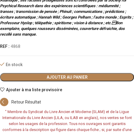
Atlantique ; ses facultés prodigieuses sont ici contrôlées par la Society for
Psychical Research dans des expériences scientifiques : médiumnité ;
transes ; transmission de pensée ; Phinuit ; communications ; prédictions ;
écriture automatique ; Hannah Wild ; Georges Pelham ; l’autre monde ; Esprits ;
Professeur Hyslop ; télépathie ; spiritisme ; vision à distance ; etc. Bon
exemplaire, quelques rousseurs disséminées, couverture défraichie, dos
recollé sans manque.
REF :
4868
En stock
AJOUTER AU PANIER
Ajouter à ma liste provisoire
Retour Résultat
"
Membre du Syndicat du Livre Ancien et Moderne (SLAM) et de la Ligue
Internationale du Livre Ancien (LILA, ou ILAB en anglais), nos ventes se font
selon les usages de la profession. Tous nos ouvrages sont garantis
conformes à la description qui figure dans chaque fiche ; si, par suite d'une