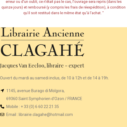
erreur ou d'un oubli, ce n'était pas le cas, l'ouvrage sera repris (dans les
quinze jours) et remboursé (y compris les frais de réexpédition), à condition
qu'il soit restitué dans le même état qu'à l'achat.
"
Jacques Van Eecloo, libraire - expert
Ouvert du mardi au samedi inclus, de 10 à 12h et de 14 à 19h.
1145, avenue Burago di Molgora,
69360 Saint Symphorien d'Ozon / FRANCE
Mobile : + 33 (0) 6 60 22 21 35
Email :
librairie
.clagahe@hotmail.com