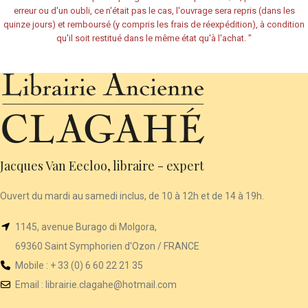
erreur ou d'un oubli, ce n'était pas le cas, l'ouvrage sera repris (dans les
quinze jours) et remboursé (y compris les frais de réexpédition), à condition
qu'il soit restitué dans le même état qu'à l'achat.
"
Jacques Van Eecloo, libraire - expert
Ouvert du mardi au samedi inclus, de 10 à 12h et de 14 à 19h.
1145, avenue Burago di Molgora,
69360 Saint Symphorien d'Ozon / FRANCE
Mobile : + 33 (0) 6 60 22 21 35
Email :
librairie
.clagahe@hotmail.com