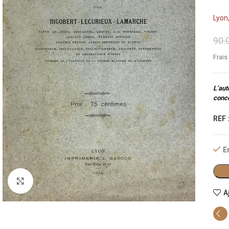
Lyon,
90.
Frais
L’aut
conce
REF 
E
Cliquez pour agrandir
A