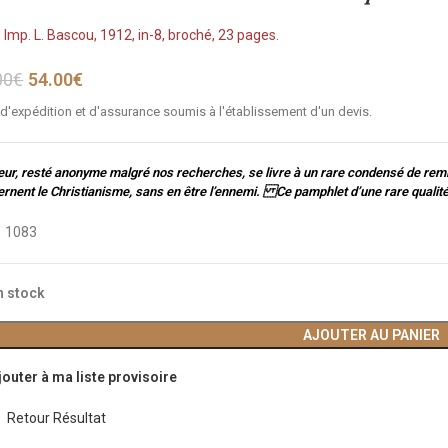
 Imp. L. Bascou, 1912, in-8, broché, 23 pages.
00
€
54.00
€
 d'expédition et d'assurance soumis à l'établissement d'un devis.
eur, resté anonyme malgré nos recherches, se livre à un rare condensé de rem
rnent le Christianisme, sans en être l’ennemi. Ce pamphlet d’une rare qualité m
:
1083
n stock
AJOUTER AU PANIER
jouter à ma liste provisoire
Retour Résultat