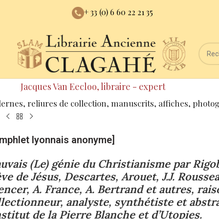
+ 33 (0) 6 60 22 21 35
Jacques Van Eecloo, libraire - expert
dernes, reliures de collection, manuscrits, affiches, photo
mphlet lyonnais anonyme]
uvais (Le) génie du Christianisme par Rig
ève de Jésus, Descartes, Arouet, J.J. Rousse
encer, A. France, A. Bertrand et autres, rai
llectionneur, analyste, synthétiste et abst
nstitut de la Pierre Blanche et d’Utopies.