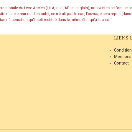
rnationale du Livre Ancien (LILA, ou ILAB en anglais), nos ventes se font sel
ite d'une erreur ou d'un oubli, ce n'était pas le cas, l'ouvrage sera repris (dan
ion), à condition qu'il soit restitué dans le même état qu'à l'achat.
"
LIENS 
Condition
Mentions
Contact