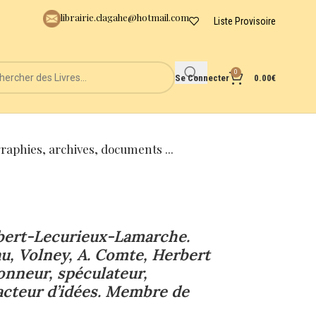
librairie.clagahe@hotmail.com
Liste Provisoire
0
Se Connecter
0.00
€
graphies, archives, documents ...
obert-Lecurieux-Lamarche.
au, Volney, A. Comte, Herbert
sonneur, spéculateur,
racteur d’idées. Membre de