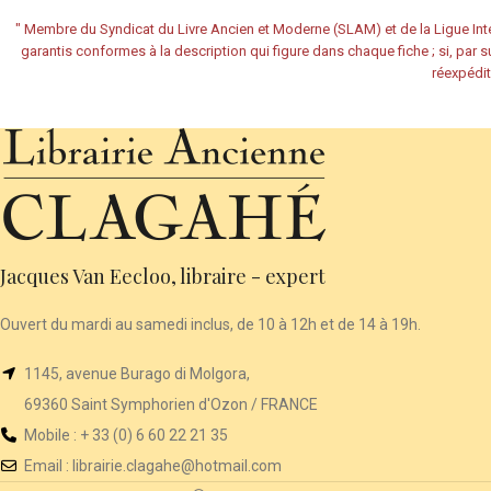
"
Membre du Syndicat du Livre Ancien et Moderne (SLAM) et de la Ligue Inte
garantis conformes à la description qui figure dans chaque fiche ; si, par su
réexpédit
Jacques Van Eecloo, libraire - expert
Ouvert du mardi au samedi inclus, de 10 à 12h et de 14 à 19h.
1145, avenue Burago di Molgora,
69360 Saint Symphorien d'Ozon / FRANCE
Mobile : + 33 (0) 6 60 22 21 35
Email :
librairie
.clagahe@hotmail.com