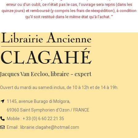
erreur ou d'un oubli, ce n'était pas le cas, l'ouvrage sera repris (dans les
quinze jours) et remboursé (y compris les frais de réexpédition), à condition
qu'il soit restitué dans le même état qu'à l'achat.
"
Jacques Van Eecloo, libraire - expert
Ouvert du mardi au samedi inclus, de 10 à 12h et de 14 à 19h.
1145, avenue Burago di Molgora,
69360 Saint Symphorien d'Ozon / FRANCE
Mobile : + 33 (0) 6 60 22 21 35
Email :
librairie
.clagahe@hotmail.com