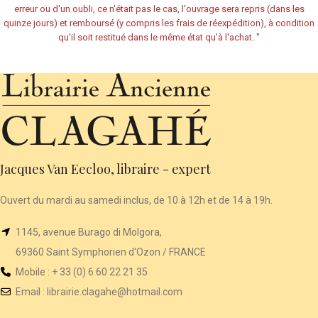
erreur ou d'un oubli, ce n'était pas le cas, l'ouvrage sera repris (dans les
quinze jours) et remboursé (y compris les frais de réexpédition), à condition
qu'il soit restitué dans le même état qu'à l'achat.
"
Jacques Van Eecloo, libraire - expert
Ouvert du mardi au samedi inclus, de 10 à 12h et de 14 à 19h.
1145, avenue Burago di Molgora,
69360 Saint Symphorien d'Ozon / FRANCE
Mobile : + 33 (0) 6 60 22 21 35
Email :
librairie
.clagahe@hotmail.com