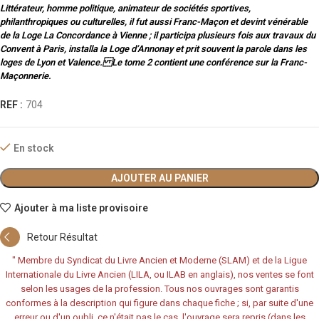
Littérateur, homme politique, animateur de sociétés sportives,
philanthropiques ou culturelles, il fut aussi Franc-Maçon et devint vénérable
de la Loge La Concordance à Vienne ; il participa plusieurs fois aux travaux du
Convent à Paris, installa la Loge d’Annonay et prit souvent la parole dans les
loges de Lyon et Valence. Le tome 2 contient une conférence sur la Franc-
Maçonnerie.
REF :
704
En stock
AJOUTER AU PANIER
Ajouter à ma liste provisoire
Retour Résultat
"
Membre du Syndicat du Livre Ancien et Moderne (SLAM) et de la Ligue
Internationale du Livre Ancien (LILA, ou ILAB en anglais), nos ventes se font
selon les usages de la profession. Tous nos ouvrages sont garantis
conformes à la description qui figure dans chaque fiche ; si, par suite d'une
erreur ou d'un oubli, ce n'était pas le cas, l'ouvrage sera repris (dans les