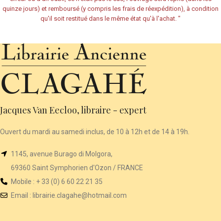
quinze jours) et remboursé (y compris les frais de réexpédition), à condition
qu'il soit restitué dans le même état qu'à l'achat.
"
Jacques Van Eecloo, libraire - expert
Ouvert du mardi au samedi inclus, de 10 à 12h et de 14 à 19h.
1145, avenue Burago di Molgora,
69360 Saint Symphorien d'Ozon / FRANCE
Mobile : + 33 (0) 6 60 22 21 35
Email :
librairie
.clagahe@hotmail.com