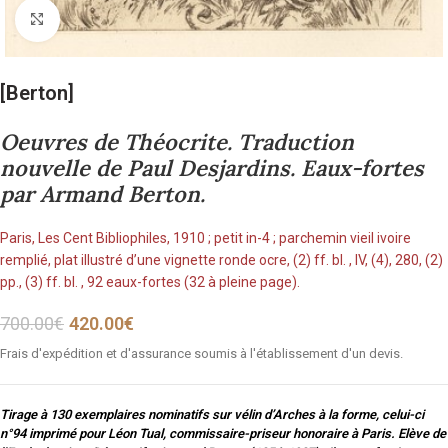
Cliquez pour agrandir
[Berton]
Oeuvres de Théocrite. Traduction
nouvelle de Paul Desjardins. Eaux-fortes
par Armand Berton.
Paris, Les Cent Bibliophiles, 1910 ; petit in-4 ; parchemin vieil ivoire
remplié, plat illustré d’une vignette ronde ocre, (2) ff. bl. , IV, (4), 280, (2)
pp., (3) ff. bl. , 92 eaux-fortes (32 à pleine page).
700.00
€
420.00
€
Frais d'expédition et d'assurance soumis à l'établissement d'un devis.
Tirage à 130 exemplaires nominatifs sur vélin d’Arches à la forme, celui-ci
n°94 imprimé pour Léon Tual, commissaire-priseur honoraire à Paris. Elève de