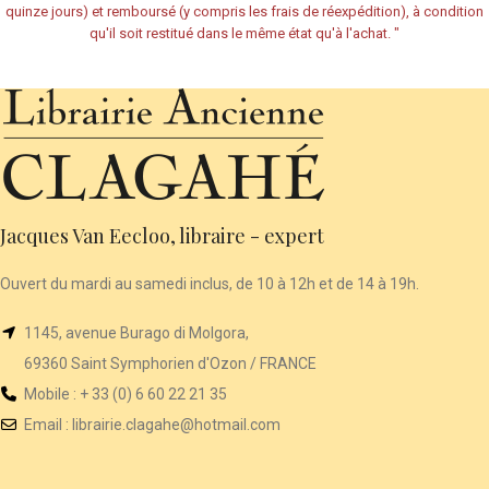
quinze jours) et remboursé (y compris les frais de réexpédition), à condition
qu'il soit restitué dans le même état qu'à l'achat.
"
Jacques Van Eecloo, libraire - expert
Ouvert du mardi au samedi inclus, de 10 à 12h et de 14 à 19h.
1145, avenue Burago di Molgora,
69360 Saint Symphorien d'Ozon / FRANCE
Mobile : + 33 (0) 6 60 22 21 35
Email :
librairie
.clagahe@hotmail.com