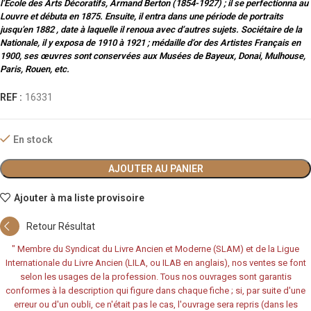
l’Ecole des Arts Décoratifs, Armand Berton (1854-1927) ; il se perfectionna au
Louvre et débuta en 1875. Ensuite, il entra dans une période de portraits
jusqu’en 1882 , date à laquelle il renoua avec d’autres sujets. Sociétaire de la
Nationale, il y exposa de 1910 à 1921 ; médaille d’or des Artistes Français en
1900, ses œuvres sont conservées aux Musées de Bayeux, Donai, Mulhouse,
Paris, Rouen, etc.
REF :
16331
En stock
AJOUTER AU PANIER
Ajouter à ma liste provisoire
Retour Résultat
"
Membre du Syndicat du Livre Ancien et Moderne (SLAM) et de la Ligue
Internationale du Livre Ancien (LILA, ou ILAB en anglais), nos ventes se font
selon les usages de la profession. Tous nos ouvrages sont garantis
conformes à la description qui figure dans chaque fiche ; si, par suite d'une
erreur ou d'un oubli, ce n'était pas le cas, l'ouvrage sera repris (dans les