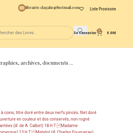
librairie.clagahe@hotmail.com
Liste Provisoire
0
Se Connecter
0.00
€
graphies, archives, documents ...
 coins, titre doré entre deux nerfs pincés, filet doré
ouverture en couleur et dos conservés, non rogné
hantées (ill. de A. Calbet) 18 H.T. Madame
 Domergue) 13 H.T. Matelot (ill. Charles Fouqueray)