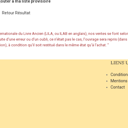
jouter à ma liste provisoire
Retour Résultat
rnationale du Livre Ancien (LILA, ou ILAB en anglais), nos ventes se font sel
ite d'une erreur ou d'un oubli, ce n'était pas le cas, l'ouvrage sera repris (dan
ion), à condition qu'il soit restitué dans le même état qu'à l'achat.
"
LIENS 
Condition
Mentions
Contact