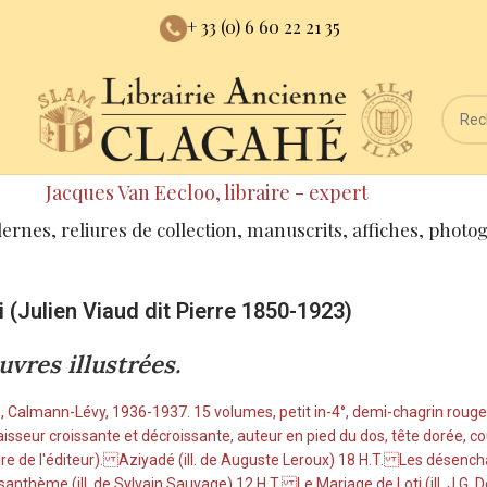
+ 33 (0) 6 60 22 21 35
Jacques Van Eecloo, libraire - expert
dernes, reliures de collection, manuscrits, affiches, photo
i (Julien Viaud dit Pierre 1850-1923)
uvres illustrées.
, Calmann-Lévy, 1936-1937. 15 volumes, petit in-4°, demi-chagrin rouge à
aisseur croissante et décroissante, auteur en pied du dos, tête dorée, c
iure de l'éditeur). Aziyadé (ill. de Auguste Leroux) 18 H.T. Les désenc
santhème (ill. de Sylvain Sauvage) 12 H.T. Le Mariage de Loti (ill. J.G.