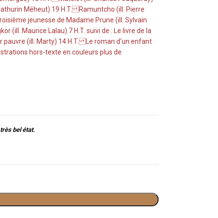
 Mathurin Méheut) 19 H.T. Ramuntcho (ill. Pierre
troisième jeunesse de Madame Prune (ill. Sylvain
(ill. Maurice Lalau) 7 H.T. suivi de : Le livre de la
cier pauvre (ill. Marty) 14 H.T. Le roman d'un enfant
lustrations hors-texte en couleurs plus de
très bel état.