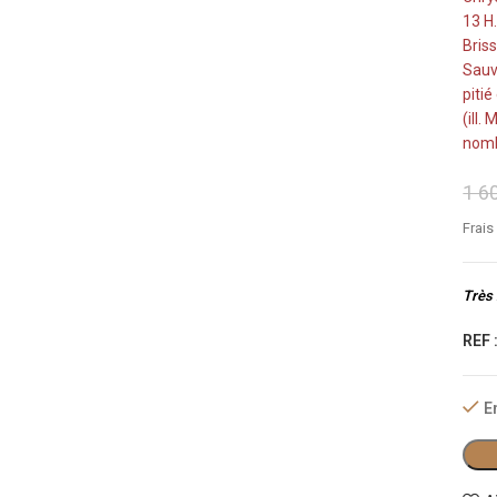
13 H
Bris
Sauva
pitié
(ill.
nomb
1 6
Frais
Très 
REF 
E