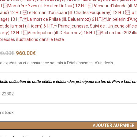
.T. Mon frère Yves (ill. Emilien Dufour) 12 H.T. Pêcheur d'Islande (ill.
saud) 12 H.T. Le Roman d'un spahi (ill. Charles Fouqueray) 12 H.T. La 
ge) 13 H.T. La mort de Philae (ill. Deluermoz) 6 H.T. Un pèlerin d'Angkor 
 et de la mort (ill. idem) 6 H.T. Prime jeunesse. Suivi de : Un jeune offi
 Marty) 12 H.T. Vers Ispahan (ill. Deluermoz) 15 H.T. Soit en tout 202 il
reuses illustrations dans le texte.
00.00
€
960.00
€
 d'expédition et d'assurance soumis à l'établissement d'un devis.
belle collection de cette célèbre édition des principaux textes de Pierre Loti, en 
:
22802
n stock
AJOUTER AU PANIER