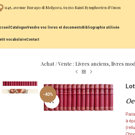
1145, avenue Burago di Molgora, 69360 Saint Symphorien d'Ozon
ccueil
Catalogue
Vendre vos livres et documents
Bibliographie utilisée
etit vocabulaire
Contact
Achat / Vente : Livres anciens, livres mo
Lot
-40%
Oe
Cliquez pour agrandir
Paris
à ép
(rel
Chry