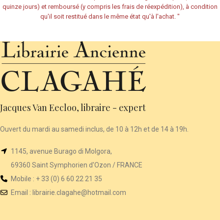
quinze jours) et remboursé (y compris les frais de réexpédition), à condition
qu'il soit restitué dans le même état qu'à l'achat.
"
Jacques Van Eecloo, libraire - expert
Ouvert du mardi au samedi inclus, de 10 à 12h et de 14 à 19h.
1145, avenue Burago di Molgora,
69360 Saint Symphorien d'Ozon / FRANCE
Mobile : + 33 (0) 6 60 22 21 35
Email :
librairie
.clagahe@hotmail.com