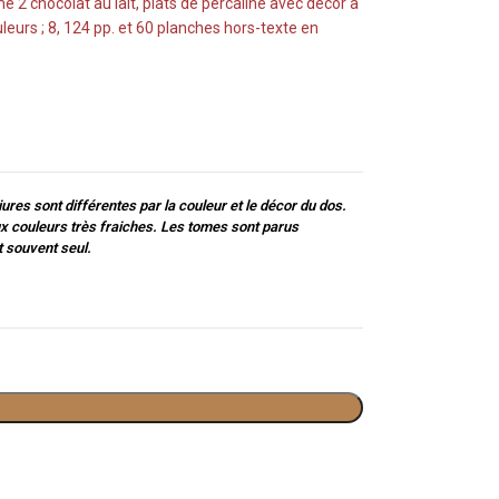
me 2 chocolat au lait, plats de percaline avec décor à
uleurs ; 8, 124 pp. et 60 planches hors-texte en
iures sont différentes par la couleur et le décor du dos.
ux couleurs très fraiches. Les tomes sont parus
t souvent seul.