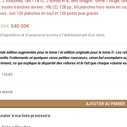
, J. Rotschild, 1867-1870 ; 2 tomes in-8 ; dmi-chagrin : tome 1 rouge, to
, toutes tranches dorées ; VIII, (2), 128 pp., 60 planches hors-texte en co
urs ; soit 120 planches en tout et 120 petits bois gravés.
.00
€
540.00
€
 d'expédition et d'assurance soumis à l'établissement d'un devis.
de édition augmentée pour le tome I et édition originale pour le tome II. Les rel
petits frottements et quelques rares petites rousseurs, sinon bel exemplaire a
ément, ce qui explique la disparité des reliures et le fait que chaque volume es
:
14689
n stock
AJOUTER AU PANIER
jouter à ma liste provisoire