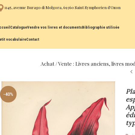
1145, avenue Burago di Molgora, 69360 Saint Symphorien d'Ozon
ccueil
Catalogue
Vendre vos livres et documents
Bibliographie utilisée
etit vocabulaire
Contact
Achat / Vente : Livres anciens, livres mo
Pla
-40%
es
Ap
éd
ty