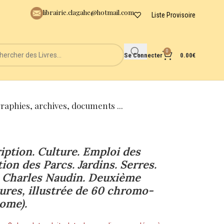
librairie.clagahe@hotmail.com
Liste Provisoire
0
Se Connecter
0.00
€
graphies, archives, documents ...
ription. Culture. Emploi des
ion des Parcs. Jardins. Serres.
e Charles Naudin. Deuxième
ures, illustrée de 60 chromo-
tome).