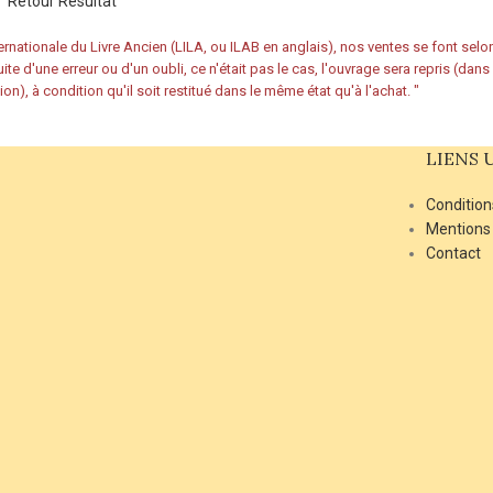
Retour Résultat
rnationale du Livre Ancien (LILA, ou ILAB en anglais), nos ventes se font sel
ite d'une erreur ou d'un oubli, ce n'était pas le cas, l'ouvrage sera repris (dan
ion), à condition qu'il soit restitué dans le même état qu'à l'achat.
"
LIENS 
Condition
Mentions
Contact