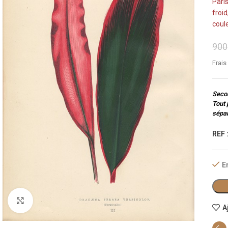
Paris
froid
coule
900
Frais
Secon
Tout 
sépar
REF 
E
Cliquez pour agrandir
A