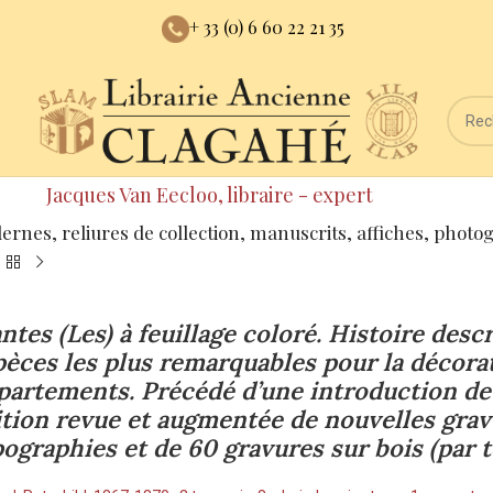
+ 33 (0) 6 60 22 21 35
Jacques Van Eecloo, libraire - expert
dernes, reliures de collection, manuscrits, affiches, photo
ntes (Les) à feuillage coloré. Histoire desc
pèces les plus remarquables pour la décorat
partements. Précédé d’une introduction d
ition revue et augmentée de nouvelles grav
pographies et de 60 gravures sur bois (par 