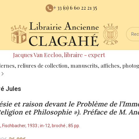
+ 33 (0) 6 60 22 21 35
Jacques Van Eecloo, libraire - expert
dernes, reliures de collection, manuscrits, affiches, photo
é Jules
ésie et raison devant le Problème de l’Immo
Religion et Philosophie »). Préface de M. An
, Fischbacher, 1933 ; in-12, broché ; 85 pp.