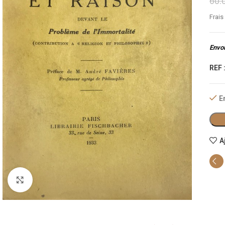
60.
Frais
Envoi
REF 
E
A
Cliquez pour agrandir