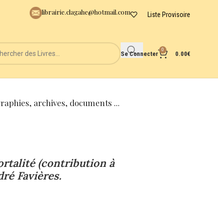
librairie.clagahe@hotmail.com
Liste Provisoire
0
Se Connecter
0.00
€
graphies, archives, documents ...
rtalité (contribution à
dré Favières.