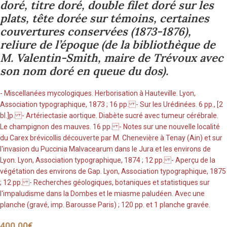
doré, titre doré, double filet doré sur les
plats, tête dorée sur témoins, certaines
couvertures conservées (1873-1876),
reliure de l’époque (de la bibliothèque de
M. Valentin-Smith, maire de Trévoux avec
son nom doré en queue du dos).
- Miscellanées mycologiques. Herborisation à Hauteville. Lyon,
Association typographique, 1873 ; 16 pp. - Sur les Urédinées. 6 pp., [2
bl.]p. - Artériectasie aortique. Diabète sucré avec tumeur cérébrale.
Le champignon des mauves. 16 pp. - Notes sur une nouvelle localité
du Carex brévicollis découverte par M. Chenevière à Tenay (Ain) et sur
l'invasion du Puccinia Malvacearum dans le Jura et les environs de
Lyon. Lyon, Association typographique, 1874 ; 12 pp. - Aperçu de la
végétation des environs de Gap. Lyon, Association typographique, 1875
; 12 pp. - Recherches géologiques, botaniques et statistiques sur
l'impaludisme dans la Dombes et le miasme paludéen. Avec une
planche (gravé, imp. Barousse Paris) ; 120 pp. et 1 planche gravée.
400.00
€