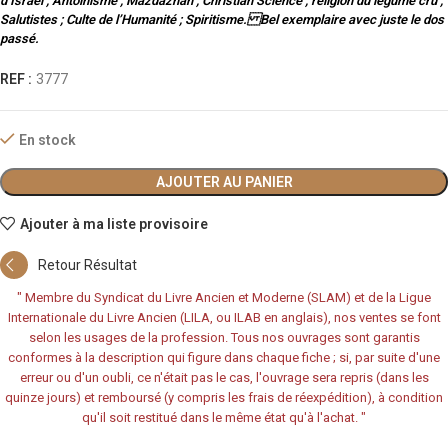
d’Israel ; Antoinisme ; Mazdaznan ; Christian Science ; religion du légume cru ;
Salutistes ; Culte de l’Humanité ; Spiritisme. Bel exemplaire avec juste le dos
passé.
REF :
3777
En stock
AJOUTER AU PANIER
Ajouter à ma liste provisoire
Retour Résultat
"
Membre du Syndicat du Livre Ancien et Moderne (SLAM) et de la Ligue
Internationale du Livre Ancien (LILA, ou ILAB en anglais), nos ventes se font
selon les usages de la profession. Tous nos ouvrages sont garantis
conformes à la description qui figure dans chaque fiche ; si, par suite d'une
erreur ou d'un oubli, ce n'était pas le cas, l'ouvrage sera repris (dans les
quinze jours) et remboursé (y compris les frais de réexpédition), à condition
qu'il soit restitué dans le même état qu'à l'achat.
"