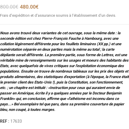
800.00
€
480.00
€
Frais d'expédition et d'assurance soumis à l'établissement d'un devis.
Nous avons trouvé deux variantes de cet ouvrage, sous la même date : la
seconde édition est chez Pierre-François Fauche à Hambourg, avec une
collation légèrement différente pour les feuillets liminaires (XX pp.) et une
numérotation séparée en deux parties mais la même au total ; la carte
dépliante serait différente. La première partie, sous forme de Lettres, est une
véritable mine de renseignements sur les usages et moeurs des habitants des
Etats, avec quelquefois de vives critiques sur l'exploitation économique des
populations. Ensuite on trouve de nombreux tableaux sur les prix des objets et
produits alimentaires, des statistiques d'exportation (à l'époque, la France était
le premier client des Etats-Unis !), puis la Constitution, son fonctionnement,
etc. ; un chapitre est intitulé : «Instruction pour ceux qui auraient envie de
passer en Amérique, écrite il y a quelques années par le Docteur Benjamin
Franklin» qui, en conclusion, affirme que «l'athéisme est inconnu dans ce
pays...» Bel exemplaire tel que paru, dans sa première couverture de papier
bleu, non coupé, à toutes marges.
REF :
17633