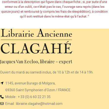
conformes à la description qui figure dans chaque fiche ; si, par suite d'une
erreur ou d'un oubli, ce n'était pas le cas, l'ouvrage sera repris (dans les
quinze jours) et remboursé (y compris les frais de réexpédition), à condition
qu'il soit restitué dans le même état qu'à l'achat.
"
Jacques Van Eecloo, libraire - expert
Ouvert du mardi au samedi inclus, de 10 à 12h et de 14 à 19h.
1145, avenue Burago di Molgora,
69360 Saint Symphorien d'Ozon / FRANCE
Mobile : + 33 (0) 6 60 22 21 35
Email :
librairie
.clagahe@hotmail.com