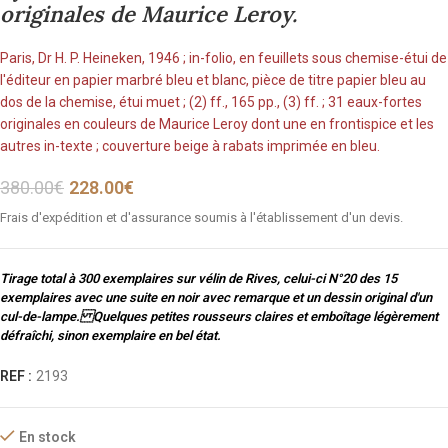
originales de Maurice Leroy.
Paris, Dr H. P. Heineken, 1946 ; in-folio, en feuillets sous chemise-étui de
l'éditeur en papier marbré bleu et blanc, pièce de titre papier bleu au
dos de la chemise, étui muet ; (2) ff., 165 pp., (3) ff. ; 31 eaux-fortes
originales en couleurs de Maurice Leroy dont une en frontispice et les
autres in-texte ; couverture beige à rabats imprimée en bleu.
380.00
€
228.00
€
Frais d'expédition et d'assurance soumis à l'établissement d'un devis.
Tirage total à 300 exemplaires sur vélin de Rives, celui-ci N°20 des 15
exemplaires avec une suite en noir avec remarque et un dessin original d'un
cul-de-lampe. Quelques petites rousseurs claires et emboîtage légèrement
défraîchi, sinon exemplaire en bel état.
REF :
2193
En stock