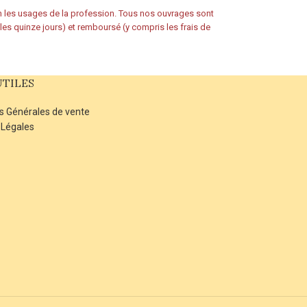
on les usages de la profession. Tous nos ouvrages sont
s les quinze jours) et remboursé (y compris les frais de
UTILES
s Générales de vente
 Légales