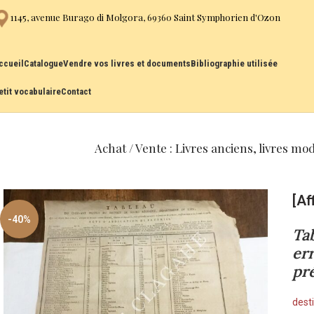
1145, avenue Burago di Molgora, 69360 Saint Symphorien d'Ozon
ccueil
Catalogue
Vendre vos livres et documents
Bibliographie utilisée
etit vocabulaire
Contact
Achat / Vente : Livres anciens, livres mo
[Af
-40%
Ta
er
pr
desti