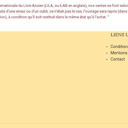
rnationale du Livre Ancien (LILA, ou ILAB en anglais), nos ventes se font sel
ite d'une erreur ou d'un oubli, ce n'était pas le cas, l'ouvrage sera repris (dan
ion), à condition qu'il soit restitué dans le même état qu'à l'achat.
"
LIENS 
Condition
Mentions
Contact