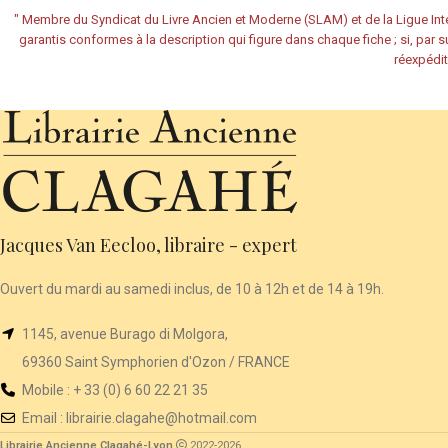
"
Membre du Syndicat du Livre Ancien et Moderne (SLAM) et de la Ligue Inte
garantis conformes à la description qui figure dans chaque fiche ; si, par su
réexpédit
Jacques Van Eecloo, libraire - expert
Ouvert du mardi au samedi inclus, de 10 à 12h et de 14 à 19h.
1145, avenue Burago di Molgora,
69360 Saint Symphorien d'Ozon / FRANCE
Mobile : + 33 (0) 6 60 22 21 35
Email :
librairie
.clagahe@hotmail.com
Librairie Ancienne Clagahé-Lyon
2022-2026