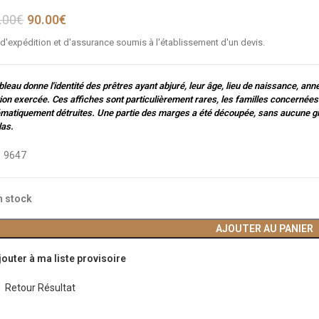
.00
€
90.00
€
 d'expédition et d'assurance soumis à l'établissement d'un devis.
bleau donne l'identité des prêtres ayant abjuré, leur âge, lieu de naissance, année
ion exercée. Ces affiches sont particulièrement rares, les familles concernées 
matiquement détruites. Une partie des marges a été découpée, sans aucune gra
las.
:
9647
n stock
AJOUTER AU PANIER
jouter à ma liste provisoire
Retour Résultat