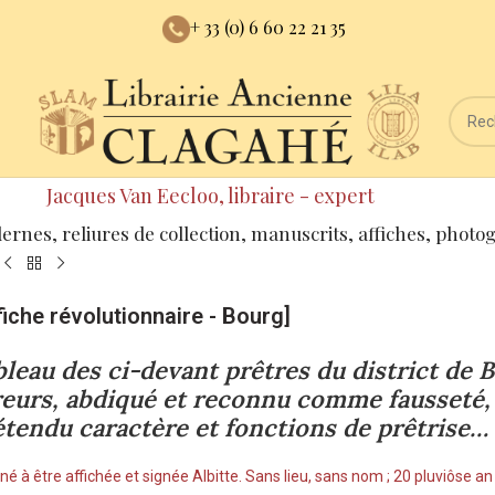
+ 33 (0) 6 60 22 21 35
Jacques Van Eecloo, libraire - expert
dernes, reliures de collection, manuscrits, affiches, photo
fiche révolutionnaire - Bourg]
bleau des ci-devant prêtres du district de B
reurs, abdiqué et reconnu comme fausseté, 
étendu caractère et fonctions de prêtrise…
né à être affichée et signée Albitte. Sans lieu, sans nom ; 20 pluviôse an