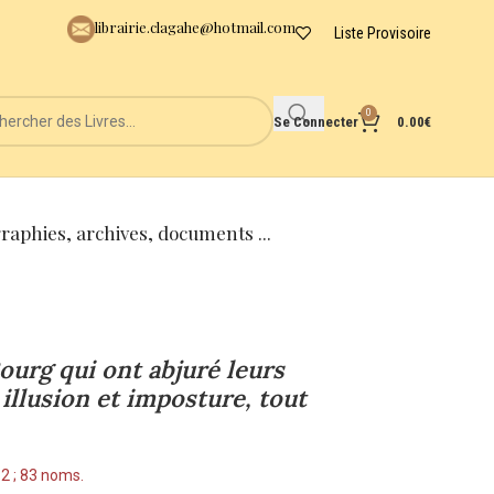
librairie.clagahe@hotmail.com
Liste Provisoire
0
Se Connecter
0.00
€
graphies, archives, documents ...
ourg qui ont abjuré leurs
illusion et imposture, tout
 2 ; 83 noms.