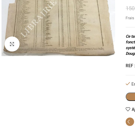
150
Frais
Ce ta
fonct
Cliquez pour agrandir
systé
Doug
REF 
E
A