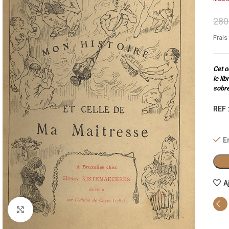
280
Frais
Cet o
le li
sobre
REF 
E
A
Cliquez pour agrandir