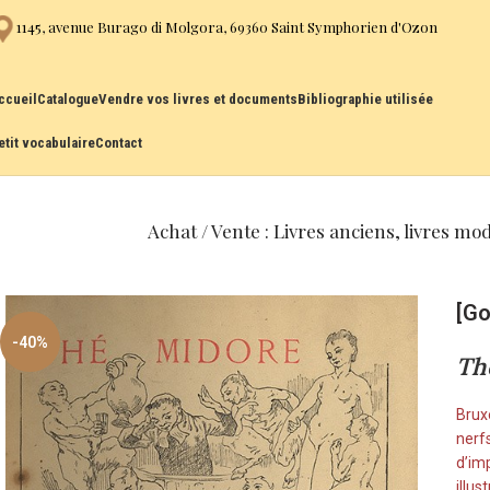
1145, avenue Burago di Molgora, 69360 Saint Symphorien d'Ozon
ccueil
Catalogue
Vendre vos livres et documents
Bibliographie utilisée
etit vocabulaire
Contact
Achat / Vente : Livres anciens, livres mo
[Go
-40%
Th
Brux
nerfs
d’imp
illus