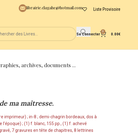
librairie.clagahe@hotmail.com
Liste Provisoire
0
Se Connecter
0.00
€
graphies, archives, documents ...
 de ma maîtresse.
re imprimeur) ; in-8 ; demi-chagrin bordeaux, dos à
l’époque) ; (1) f. blanc, 155 pp., (1) f. achevé
ravé, 7 gravures en tête de chapitres, 8 lettrines