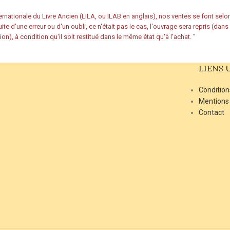
rnationale du Livre Ancien (LILA, ou ILAB en anglais), nos ventes se font sel
ite d'une erreur ou d'un oubli, ce n'était pas le cas, l'ouvrage sera repris (dan
ion), à condition qu'il soit restitué dans le même état qu'à l'achat.
"
LIENS 
Condition
Mentions
Contact