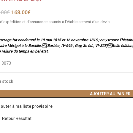
.00
€
168.00
€
 d'expédition et d'assurance soumis à l'établissement d'un devis.
uvrage fut condamné le 19 mai 1815 et 16 novembre 1816 ; on y trouve l’histoir
braire Mérigot à la Bastille. (Barbier, IV-696 ; Gay, 3e éd., VI-328) Belle édit
 reliure du temps en bel état.
:
3073
n stock
AJOUTER AU PANIER
jouter à ma liste provisoire
Retour Résultat