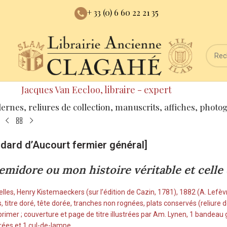
+ 33 (0) 6 60 22 21 35
Jacques Van Eecloo, libraire - expert
dernes, reliures de collection, manuscrits, affiches, photo
dard d’Aucourt fermier général]
emidore ou mon histoire véritable et celle
elles, Henry Kistemaeckers (sur l’édition de Cazin, 1781), 1882 (A. Lefèv
, titre doré, tête dorée, tranches non rognées, plats conservés (reliure de 
rimer ; couverture et page de titre illustrées par Am. Lynen, 1 bandeau g
trées et 1 cul-de-lampe.