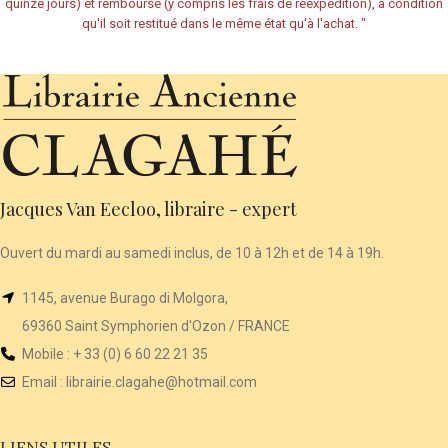
quinze jours) et remboursé (y compris les frais de réexpédition), à condition
qu'il soit restitué dans le même état qu'à l'achat.
"
Jacques Van Eecloo, libraire - expert
Ouvert du mardi au samedi inclus, de 10 à 12h et de 14 à 19h.
1145, avenue Burago di Molgora,
69360 Saint Symphorien d'Ozon / FRANCE
Mobile : + 33 (0) 6 60 22 21 35
Email :
librairie
.clagahe@hotmail.com
LIENS UTILES