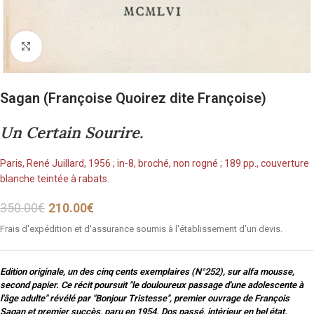
Cliquez pour agrandir
Sagan (Françoise Quoirez dite Françoise)
Un Certain Sourire.
Paris, René Juillard, 1956 ; in-8, broché, non rogné ; 189 pp., couverture
blanche teintée à rabats.
350.00
€
210.00
€
Frais d'expédition et d'assurance soumis à l'établissement d'un devis.
Edition originale, un des cinq cents exemplaires (N°252), sur alfa mousse,
second papier. Ce récit poursuit "le douloureux passage d'une adolescente à
l'âge adulte" révélé par "Bonjour Tristesse", premier ouvrage de François
Sagan et premier succès, paru en 1954. Dos passé, intérieur en bel état.