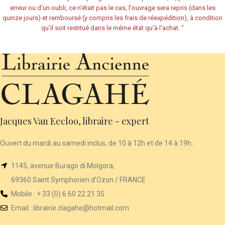
erreur ou d'un oubli, ce n'était pas le cas, l'ouvrage sera repris (dans les
quinze jours) et remboursé (y compris les frais de réexpédition), à condition
qu'il soit restitué dans le même état qu'à l'achat.
"
Jacques Van Eecloo, libraire - expert
Ouvert du mardi au samedi inclus, de 10 à 12h et de 14 à 19h.
1145, avenue Burago di Molgora,
69360 Saint Symphorien d'Ozon / FRANCE
Mobile : + 33 (0) 6 60 22 21 35
Email :
librairie
.clagahe@hotmail.com