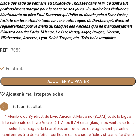
placé dès l'âge de sept ans au Collège de Thoissey dans l'Ain, ce dont il fut
profondément marqué pour le reste de ses jours. Il y subit alors l'influence
bienfaisante du père Paul Taconnet qui l'initia au dessin puis à l'eau-forte ;
l'artiste restera attaché toute sa vie à cette région de Dombes qu'il illustrait
régulièrement pour le menu du banquet des Anciens qu'il ne manquait jamais.
Il illustra ensuite Paris, l'Alsace, Le Puy, Nancy, Alger, Bruges, Harlem,
Villefranche, Auxerre, Lyon, Saint-Tropez, etc. Très bel exemplaire.
REF :
7059
En stock
AJOUTER AU PANIER
Ajouter à ma liste provisoire
Retour Résultat
"
Membre du Syndicat du Livre Ancien et Moderne (SLAM) et de la Ligue
Internationale du Livre Ancien (LILA, ou ILAB en anglais), nos ventes se font
selon les usages de la profession. Tous nos ouvrages sont garantis
conformes à la description qui figure dans chaque fiche ; si, par suite d'une