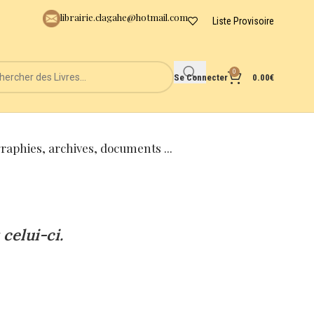
librairie.clagahe@hotmail.com
Liste Provisoire
0
Se Connecter
0.00
€
graphies, archives, documents ...
celui-ci.