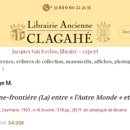
+ 33 (0) 6 60 22 21 35
Jacques Van Eecloo, libraire - expert
dernes, reliures de collection, manuscrits, affiches, photo
ge M.
e-frontière (La) entre « l’Autre Monde » et 
, Leymarie, 1903 ; in-8, broché ; 318 pp., (8) ff. de catalogue de librairie.
00
€
54.00
€