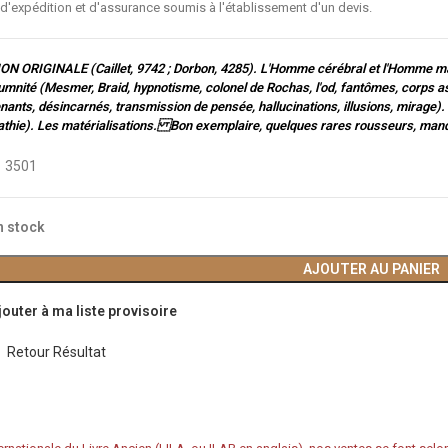
 d'expédition et d'assurance soumis à l'établissement d'un devis.
ON ORIGINALE (Caillet, 9742 ; Dorbon, 4285). L'Homme cérébral et l'Homme ma
mnité (Mesmer, Braid, hypnotisme, colonel de Rochas, l'od, fantômes, corps as
nants, désincarnés, transmission de pensée, hallucinations, illusions, mirage)
athie). Les matérialisations. Bon exemplaire, quelques rares rousseurs, manqu
:
3501
n stock
AJOUTER AU PANIER
jouter à ma liste provisoire
Retour Résultat