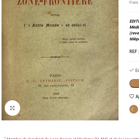
Frais
EDITI
Médiu
(reve
télép
REF 
E
A
Cliquez pour agrandir