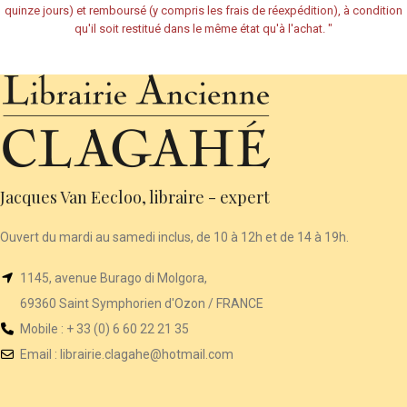
quinze jours) et remboursé (y compris les frais de réexpédition), à condition
qu'il soit restitué dans le même état qu'à l'achat.
"
Jacques Van Eecloo, libraire - expert
Ouvert du mardi au samedi inclus, de 10 à 12h et de 14 à 19h.
1145, avenue Burago di Molgora,
69360 Saint Symphorien d'Ozon / FRANCE
Mobile : + 33 (0) 6 60 22 21 35
Email :
librairie
.clagahe@hotmail.com