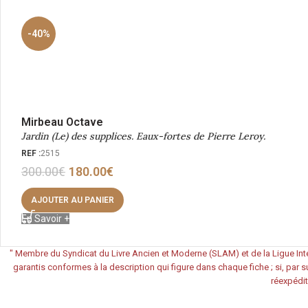
-40%
Mirbeau Octave
Jardin (Le) des supplices. Eaux-fortes de Pierre Leroy.
REF :
2515
300.00
€
180.00
€
AJOUTER AU PANIER
En Savoir +
"
Membre du Syndicat du Livre Ancien et Moderne (SLAM) et de la Ligue Inte
garantis conformes à la description qui figure dans chaque fiche ; si, par su
réexpédit