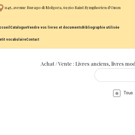
1145, avenue Burago di Molgora, 69360 Saint Symphorien d'Ozon
ccueil
Catalogue
Vendre vos livres et documents
Bibliographie utilisée
etit vocabulaire
Contact
Achat / Vente : Livres anciens, livres mo
Tous