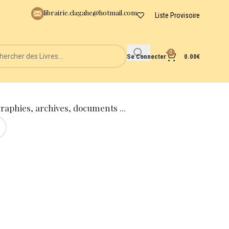
librairie.clagahe@hotmail.com
Liste Provisoire
0
Se Connecter
0.00
€
graphies, archives, documents ...