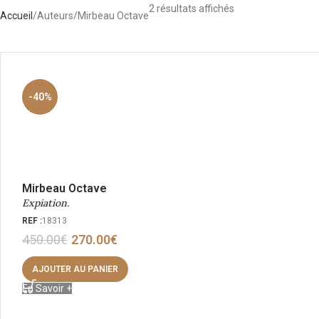
2 résultats affichés
Accueil
Auteurs
Mirbeau Octave
-40%
Mirbeau Octave
Expiation.
REF :
18313
450.00
€
270.00
€
AJOUTER AU PANIER
En Savoir +