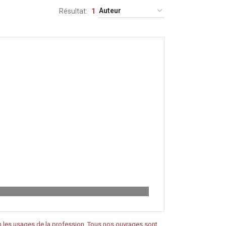
Résultat
1
on les usages de la profession. Tous nos ouvrages sont