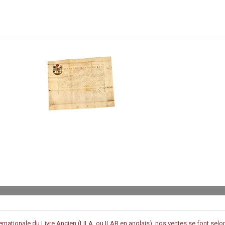
rnationale du Livre Ancien (LILA, ou ILAB en anglais), nos ventes se font sel