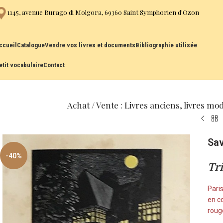
1145, avenue Burago di Molgora, 69360 Saint Symphorien d'Ozon
ccueil
Catalogue
Vendre vos livres et documents
Bibliographie utilisée
etit vocabulaire
Contact
Achat / Vente : Livres anciens, livres mo
Sa
-40%
Tr
Paris
en c
rouge