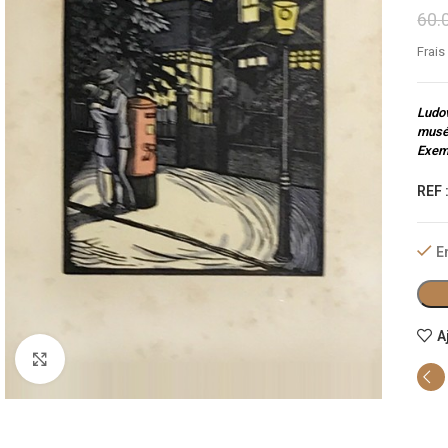
60.
Frais
Ludov
musée
Exemp
REF 
E
A
Cliquez pour agrandir