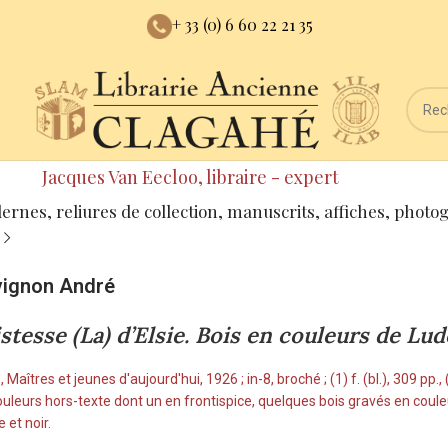
+ 33 (0) 6 60 22 21 35
Jacques Van Eecloo, libraire - expert
dernes, reliures de collection, manuscrits, affiches, photo
vignon André
istesse (La) d’Elsie. Bois en couleurs de Lu
, Maîtres et jeunes d'aujourd'hui, 1926 ; in-8, broché ; (1) f. (bl.), 309 pp., (4
ouleurs hors-texte dont un en frontispice, quelques bois gravés en couleu
 et noir.