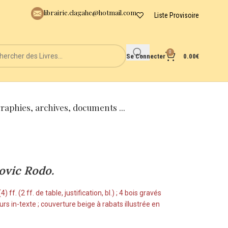
librairie.clagahe@hotmail.com
Liste Provisoire
0
Se Connecter
0.00
€
graphies, archives, documents ...
dovic Rodo.
) ff. (2 ff. de table, justification, bl.) ; 4 bois gravés
rs in-texte ; couverture beige à rabats illustrée en